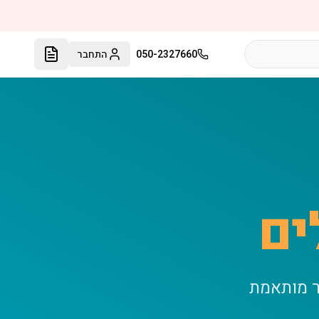
050-2327660
התחבר
ים
ר מותאמת