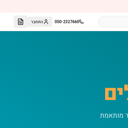
050-2327660
התחבר
ים
ר מותאמת