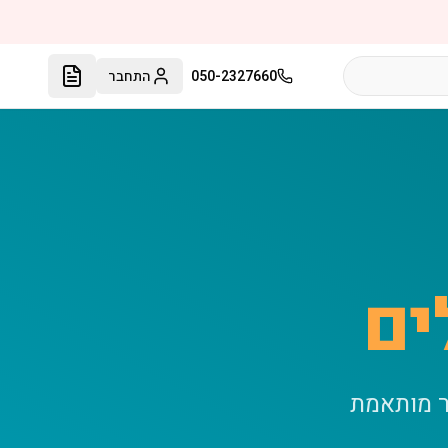
050-2327660
התחבר
ים
ר מותאמת