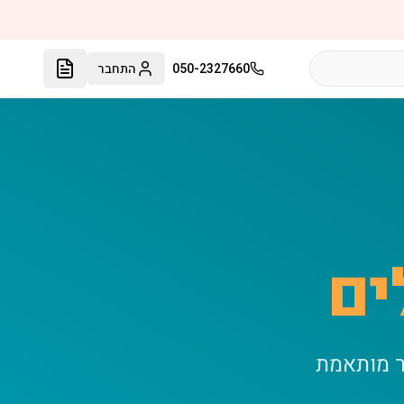
050-2327660
התחבר
ים
ר מותאמת