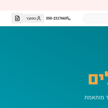
050-2327660
התחבר
ים
ר מותאמת