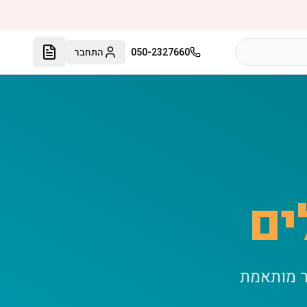
050-2327660
התחבר
ים
ר מותאמת