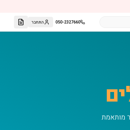
050-2327660
התחבר
ים
ר מותאמת