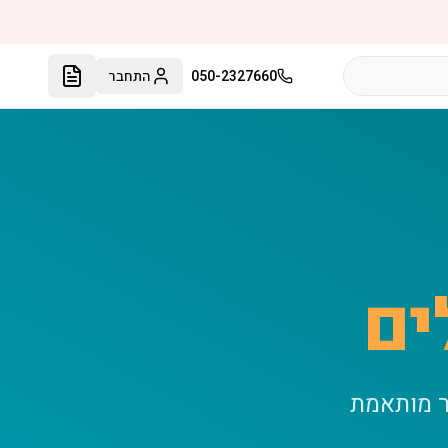
050-2327660
התחבר
ים
ר מותאמת