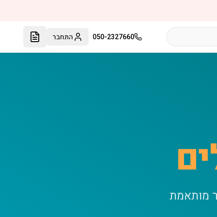
050-2327660
התחבר
ים
ר מותאמת