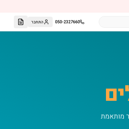
050-2327660
התחבר
ים
ר מותאמת