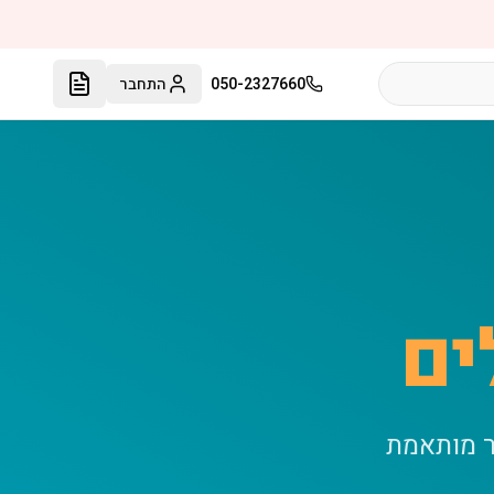
050-2327660
התחבר
ים
ר מותאמת