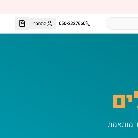
050-2327660
התחבר
ים
ר מותאמת