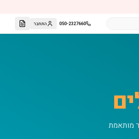
050-2327660
התחבר
ים
ר מותאמת