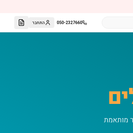
050-2327660
התחבר
ים
ר מותאמת