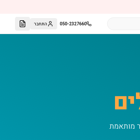
050-2327660
התחבר
ים
ר מותאמת