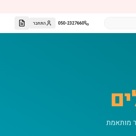
050-2327660
התחבר
ים
ר מותאמת