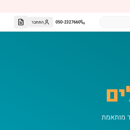
050-2327660
התחבר
ים
ר מותאמת