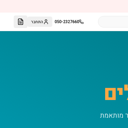
050-2327660
התחבר
ים
ר מותאמת