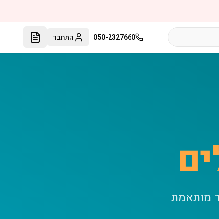
050-2327660
התחבר
ים
ר מותאמת