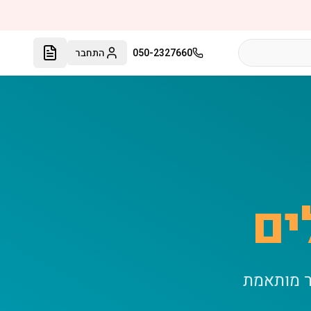
050-2327660
התחבר
ים
ר מותאמת