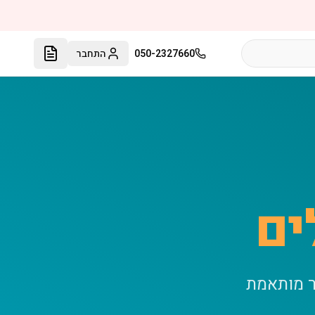
050-2327660
התחבר
ים
ר מותאמת