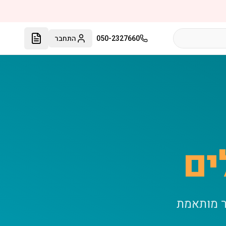
050-2327660
התחבר
ים
ר מותאמת