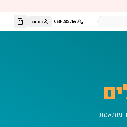
050-2327660
התחבר
ים
ר מותאמת