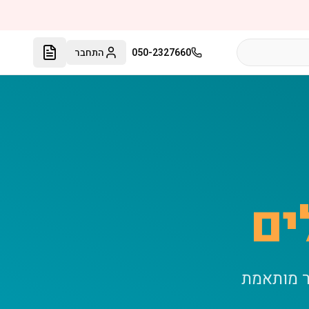
050-2327660
התחבר
ים
ר מותאמת