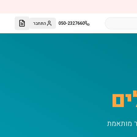
050-2327660
התחבר
ים
ר מותאמת