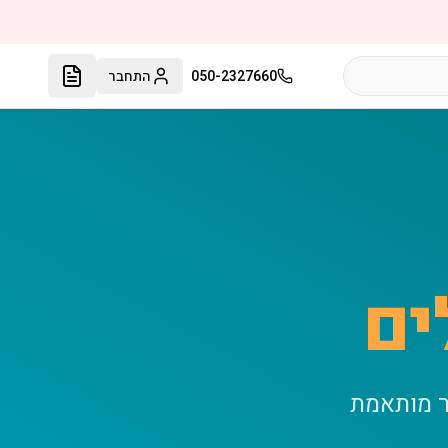
050-2327660
התחבר
ים
ר מותאמת