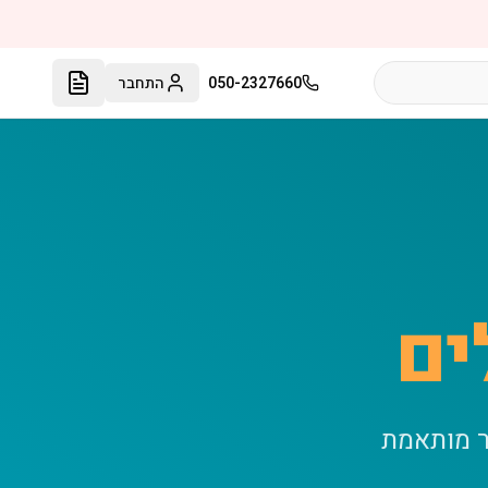
050-2327660
התחבר
ים
ר מותאמת