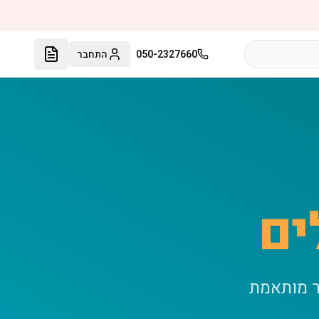
050-2327660
התחבר
ים
ר מותאמת