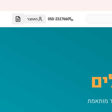
050-2327660
התחבר
ים
ר מותאמת