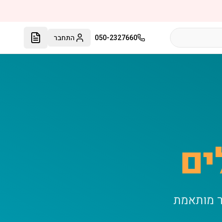
050-2327660
התחבר
ים
ר מותאמת