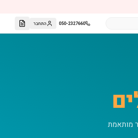
050-2327660
התחבר
ים
ר מותאמת