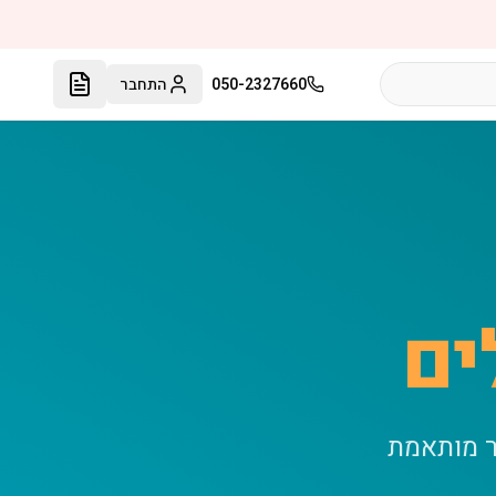
050-2327660
התחבר
ים
ר מותאמת