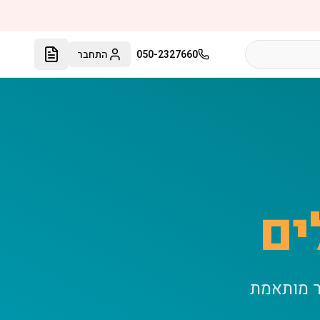
050-2327660
התחבר
ים
ר מותאמת