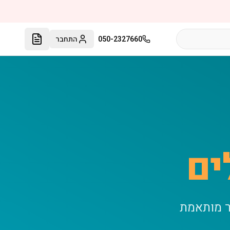
050-2327660
התחבר
ים
ר מותאמת