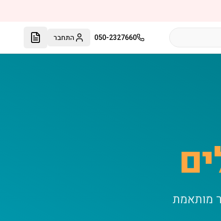
050-2327660
התחבר
ים
ר מותאמת