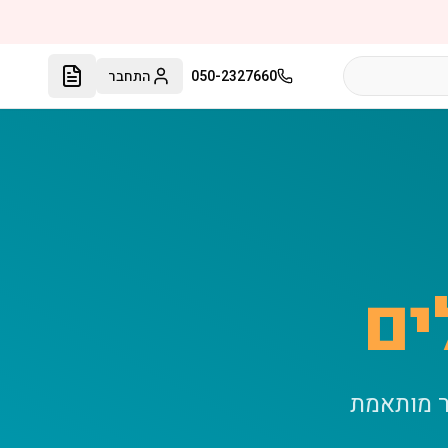
050-2327660
התחבר
ים
ר מותאמת