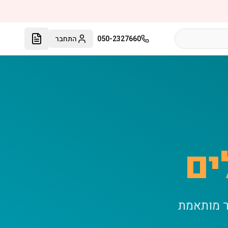
050-2327660
התחבר
ים
ר מותאמת